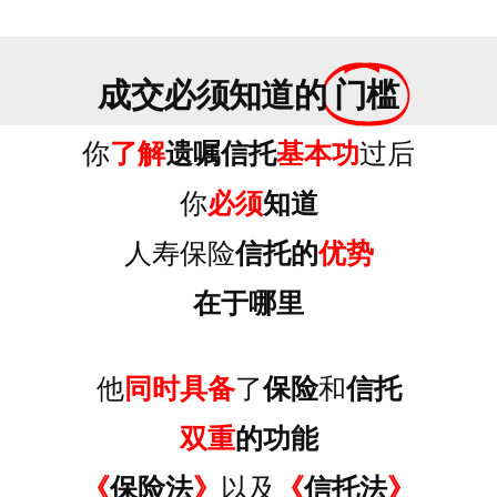
成交必须知道的
门槛
你
了解
遗嘱信托
基本功
过后
你
必须
知道
人寿保险
信托的
优势
在于哪里
他
同时具备
了
保险
和
信托
双重
的功能
《
保险法
》
以及
《
信托法
》