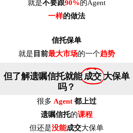
就是
不要跟
90%
的Agent
一样
的做法
信托保单
就是
目前
最大市场
的一个
趋势
但了解遗嘱信托就能
成交
大保单
吗？
很多
Agent
都上过
遗嘱信托
的
课程
但还是
没能
成交
大保单