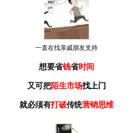
一直在找亲戚朋友支持
想要省
钱
省
时间
又可把
陌生市
场
找上门
就必须有
打破
传统
营销思维