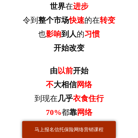
世界
在
进步
令到
整个市场
快速
的在
转变
也
影响
到人
的
习惯
开始改变
由
以前
开始
不
大相信
网络
到现在
几乎
衣食住行
70%
都
靠
网络
马上报名信托保险网络营销课程