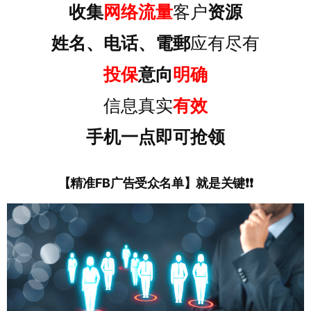
收集
网络流量
客户
资源
姓名、电话、電郵
应有尽有
投保
意向
明确
信息真实
有效
手机一点即可抢领
【精准FB广告受众名单】就是关键❗❗