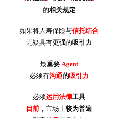
的
相关规定
如果将人寿保险与
信托结合
无疑具有
更强
的
吸引力
最
重要
Agent
必须有
沟通
的
吸引力
必须
运用法律
工具
目前
，市场上
较为普遍