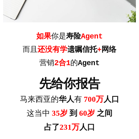
如果
你是
寿险
Agent
而且
还没有学
遗嘱信托
+
网络
营销
2合1
的
Agent
先给你报告
马来西亚的
华人
有
700万
人口
这当中
35岁
到
60岁
之间
占了
231万
人口