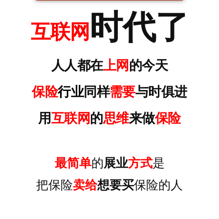
时代
了
互联网
人人都在
上网
的今天
保险
行业
同样
需要
与时俱进
用
互联网
的
思维
来做
保险
最简单
的
展业
方式
是
把保险
卖给
想要买
保险的人