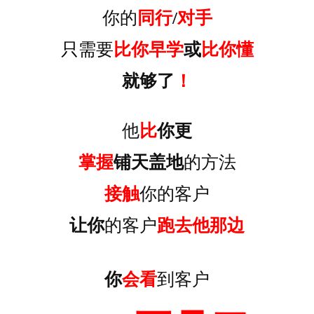
你的
同行
/
对手
只需
要
比你早学
或
比你懂
就够了
！
他
比
你更
掌握
铺天盖地
的方法
接触
你的客户
让你
的客户
跑去他那边
你
会看
到客户