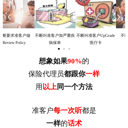
不断叫准客户加严重疾
不断叫准客户UpGrade
不断要求准客户做
病保单
医疗卡
Review Policy
想象如果
90%
的
保险代理员
都跟你
一样
用
以上
同一个方法
准客户
每一次听
都是
一样
的
话术