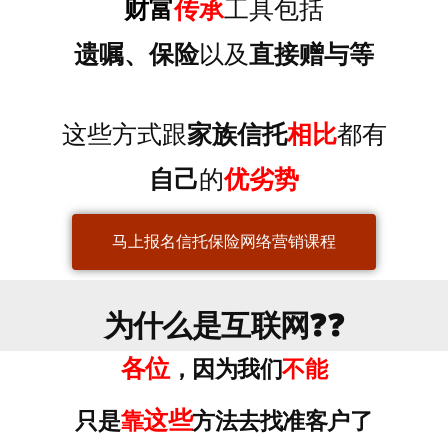
财富
传承
工具包括
遗嘱、保险
以及
直接赠与等
这些方式跟
家族信托
相比
都有
自己
的
优劣势
马上报名信托保险网络营销课程
为什么是互联网❓❓
各位
，因为我们
不能
这
些
只是
靠
方法去找准客户了