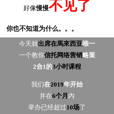
不见了
好像
慢慢
你也不知道为什么。。。
今天就
出席在馬來西亚
唯一
一个教你
信托网络营销
略
策
2合1的
3小时课程
我们
在
2019
年开始
并在
6个月
内
举办已经超过
10场
了