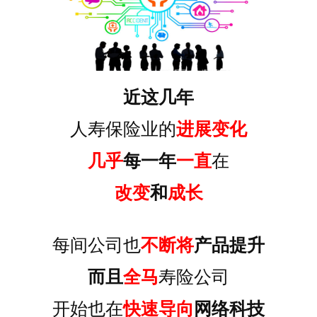
近这几年
人寿保险业的
进展变化
几乎
每一年
一直
在
改变
和
成长
每间公司也
不断将
产品提升
而且
全马
寿险公司
开始也在
快速导向
网络科技