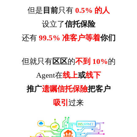
但是
目前
只有
0.5% 的人
设立了
信托保险
还有
99.5% 准客户等着
你们
但
就只有
区区
的
不到 10%
的
Agent在
线上
或
线下
推广
遗嘱信托保險
把客户
吸引
过来