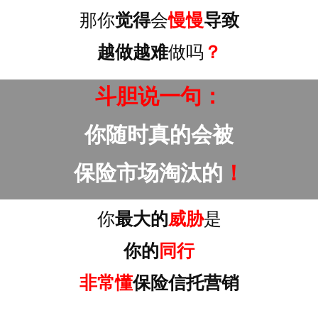
那你
觉得
会
慢慢
导致
越做越难
做吗
？
斗胆说一句：
你随时真的会被
保险市场淘汰的
！
你
最大的
威胁
是
你的
同行
非常懂
保险信托营销